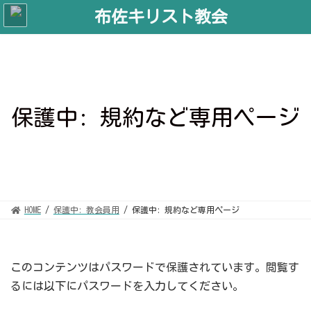
コ
ナ
ン
ビ
テ
ゲ
ン
ー
ツ
シ
へ
ョ
ス
ン
キ
に
ッ
移
プ
動
保護中: 規約など専用ページ
HOME
保護中: 教会員用
保護中: 規約など専用ページ
このコンテンツはパスワードで保護されています。閲覧す
るには以下にパスワードを入力してください。