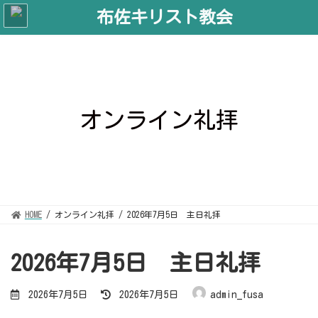
コ
ナ
ン
ビ
テ
ゲ
ン
ー
ツ
シ
へ
ョ
ス
ン
キ
に
ッ
移
プ
動
オンライン礼拝
HOME
オンライン礼拝
2026年7月5日 主日礼拝
2026年7月5日 主日礼拝
最
2026年7月5日
2026年7月5日
admin_fusa
終
更