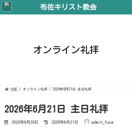
コ
ナ
ン
ビ
テ
ゲ
ン
ー
ツ
シ
へ
ョ
ス
ン
キ
に
ッ
移
プ
動
オンライン礼拝
HOME
オンライン礼拝
2026年6月21日 主日礼拝
2026年6月21日 主日礼拝
最
2026年6月20日
2026年6月21日
admin_fusa
終
更