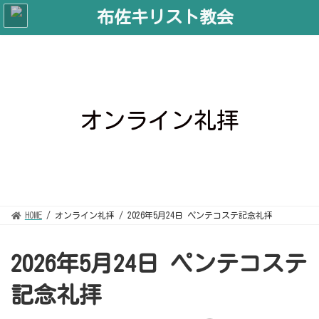
コ
ナ
ン
ビ
テ
ゲ
ン
ー
ツ
シ
へ
ョ
ス
ン
キ
に
ッ
移
プ
動
オンライン礼拝
HOME
オンライン礼拝
2026年5月24日 ペンテコステ記念礼拝
2026年5月24日 ペンテコステ
記念礼拝