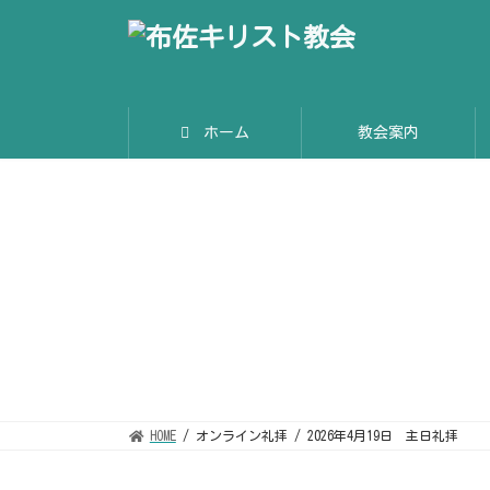
コ
ナ
ン
ビ
テ
ゲ
ン
ー
ツ
シ
へ
ョ
ス
ン
キ
に
ホーム
教会案内
ッ
移
プ
動
HOME
オンライン礼拝
2026年4月19日 主日礼拝