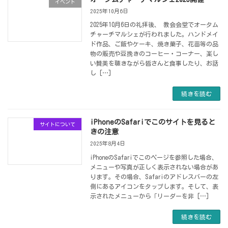
イベント
2025年10月6日
2025年10月6日の礼拝後、 教会会堂でオータム
チャーチマルシェが行われました。ハンドメイ
ド作品、ご飯やケーキ、焼き菓子、花苗等の品
物の販売や豆挽きのコーヒー・コーナー、楽し
い賛美を聴きながら皆さんと食事したり、お話
し […]
続きを読む
iPhoneのSafariでこのサイトを見ると
サイトについて
きの注意
2025年8月4日
iPhoneのSafariでこのページを参照した場合、
メニューや写真が正しく表示されない場合があ
ります。その場合、Safariのアドレスバーの左
側にあるアイコンをタップします。そして、表
示されたメニューから「リーダーを非 […]
続きを読む