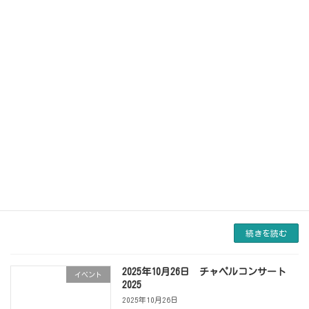
子」「グループホーム じょんから」を訪問、
クリスマス・キャロリングを行いました。 礼
拝中は荒れた大雨で「行くことができるの
か?」と不安にな […]
続きを読む
2025年のアドベントが始まりました
お知らせ
2025年11月30日
今年は2025年11月30日日曜日 – 2025年12月24
日水曜日の約4週間がアドベント(待降節)にあ
たります。 アドベントとはクリスマスまでの
期間を指します。 布佐キリスト教会ではアド
ベントクランツを作成、日曜日の礼 […]
続きを読む
2025年10月26日 チャペルコンサート
イベント
2025
2025年10月26日