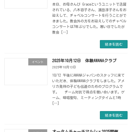
本日、お母さんび Graceというユニットで活躍
されている、八木容子さん、濱田淳子さんをお
迎えして、チャペルコンサートを行うことがで
きました。教会外の方をお迎えしてのチャペル
コンサートは7年ぶりでした。寒い日でしたが
教会 […]
続きを読む
2025年10月12日 体験AWANAクラブ
イベント
2025年10月13日
10/12 午後にAWANAジャパンのスタッフに来て
いただき、体験AWANAクラブをしました。アメ
リカ発祥の子ども伝道のためのプログラムで
す。 チーム対抗で得点を競い合います。ゲ
ーム、暗唱聖句、ミーティングタイムと1時
[…]
続きを読む
オータムチャーチマルシェ2025開催